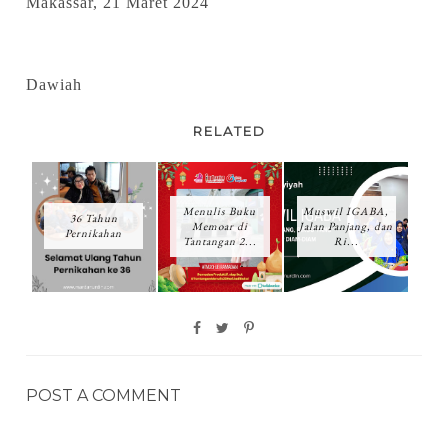
Makassar, 21 Maret 2024
Dawiah
RELATED
Menulis Buku
Muswil IGABA,
36 Tahun
Memoar di
Jalan Panjang, dan
Pernikahan
Tantangan 2...
Ri...
POST A COMMENT