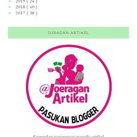
2019
( 24 )
►
2018
( 40 )
►
2017
( 38 )
►
JURAGAN ARTIKEL
Kumpulan perempuan menulis artikel