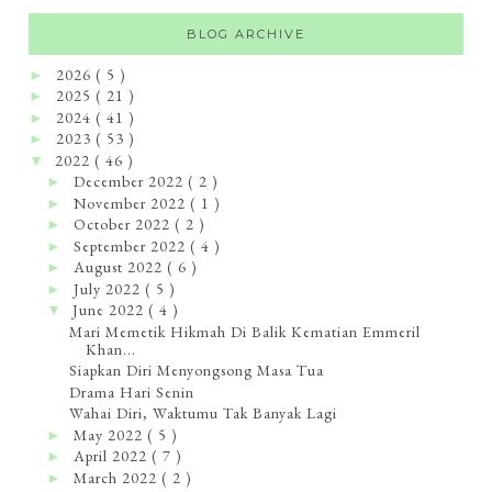
BLOG ARCHIVE
2026
( 5 )
►
2025
( 21 )
►
2024
( 41 )
►
2023
( 53 )
►
2022
( 46 )
▼
December 2022
( 2 )
►
November 2022
( 1 )
►
October 2022
( 2 )
►
September 2022
( 4 )
►
August 2022
( 6 )
►
July 2022
( 5 )
►
June 2022
( 4 )
▼
Mari Memetik Hikmah Di Balik Kematian Emmeril
Khan...
Siapkan Diri Menyongsong Masa Tua
Drama Hari Senin
Wahai Diri, Waktumu Tak Banyak Lagi
May 2022
( 5 )
►
April 2022
( 7 )
►
March 2022
( 2 )
►