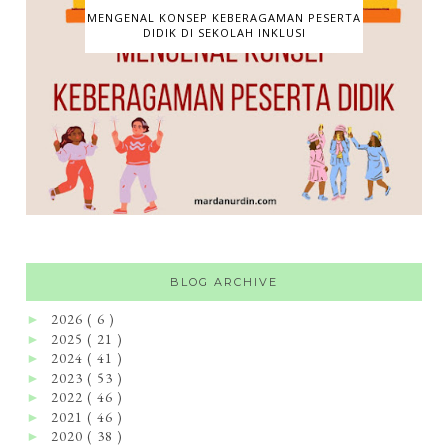
MENGENAL KONSEP KEBERAGAMAN PESERTA
DIDIK DI SEKOLAH INKLUSI
BLOG ARCHIVE
2026
( 6 )
►
2025
( 21 )
►
2024
( 41 )
►
2023
( 53 )
►
2022
( 46 )
►
2021
( 46 )
►
2020
( 38 )
►