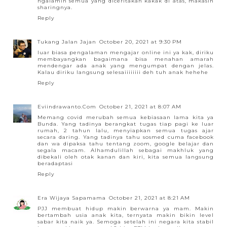
ngalamin semua yang diceritakan kakak di atas, makasih
sharingnya.
Reply
Tukang Jalan Jajan
October 20, 2021 at 9:30 PM
luar biasa pengalaman mengajar online ini ya kak, diriku
membayangkan bagaimana bisa menahan amarah
mendengar ada anak yang mengumpat dengan jelas.
Kalau diriku langsung selesaiiiiiiii deh tuh anak hehehe
Reply
Eviindrawanto.Com
October 21, 2021 at 8:07 AM
Memang covid merubah semua kebiasaan lama kita ya
Bunda. Yang tadinya berangkat tugas tiap pagi ke luar
rumah, 2 tahun lalu, menyiapkan semua tugas ajar
secara daring. Yang tadinya tahu sosmed cuma facebook
dan wa dipaksa tahu tentang zoom, google belajar dan
segala macam. Alhamdulillah sebagai makhluk yang
dibekali oleh otak kanan dan kiri, kita semua langsung
beradaptasi
Reply
Era Wijaya Sapamama
October 21, 2021 at 8:21 AM
PJJ membuat hidup makin berwarna ya mam. Makin
bertambah usia anak kita, ternyata makin bikin level
sabar kita naik ya. Semoga setelah ini negara kita stabil