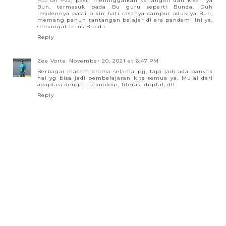
PJJ oh PJJ, pasti meninggalkan kenangan dan kisah ya
Bun, termasuk pada Bu guru seperti Bunda. Duh
insidennya pasti bikin hati rasanya campur aduk ya Bun,
memang penuh tantangan belajar di era pandemi ini ya,
semangat terus Bunda
Reply
Zee Vorte
November 20, 2021 at 6:47 PM
Berbagai macam drama selama pjj, tapi jadi ada banyak
hal yg bisa jadi pembelajaran kita semua ya. Mulai dari
adaptasi dengan teknologi, literasi digital, dll.
Reply