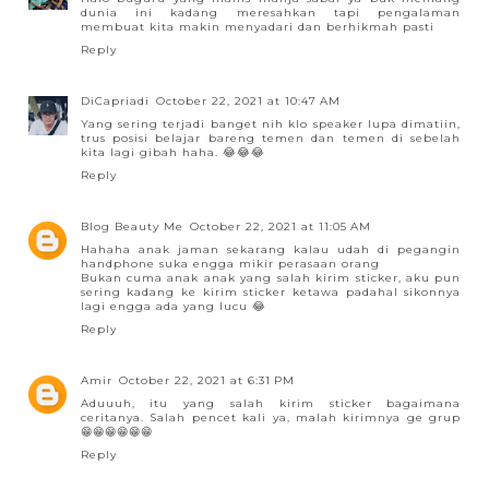
dunia ini kadang meresahkan tapi pengalaman
membuat kita makin menyadari dan berhikmah pasti
Reply
DiCapriadi
October 22, 2021 at 10:47 AM
Yang sering terjadi banget nih klo speaker lupa dimatiin,
trus posisi belajar bareng temen dan temen di sebelah
kita lagi gibah haha. 😂😂😂
Reply
Blog Beauty Me
October 22, 2021 at 11:05 AM
Hahaha anak jaman sekarang kalau udah di pegangin
handphone suka engga mikir perasaan orang
Bukan cuma anak anak yang salah kirim sticker, aku pun
sering kadang ke kirim sticker ketawa padahal sikonnya
lagi engga ada yang lucu 😂
Reply
Amir
October 22, 2021 at 6:31 PM
Aduuuh, itu yang salah kirim sticker bagaimana
ceritanya. Salah pencet kali ya, malah kirimnya ge grup
😁😁😁😁😁😁
Reply