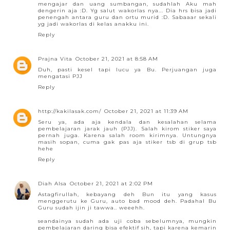
mengajar dan uang sumbangan, sudahlah Aku mah
dengerin aja :D. Yg salut wakorlas nya... Dia hrs bisa jadi
penengah antara guru dan ortu murid :D. Sabaaar sekali
yg jadi wakorlas di kelas anakku ini.
Reply
Prajna Vita
October 21, 2021 at 8:58 AM
Duh, pasti kesel tapi lucu ya Bu. Perjuangan juga
mengatasi PJJ
Reply
http://kakilasak.com/
October 21, 2021 at 11:39 AM
Seru ya, ada aja kendala dan kesalahan selama
pembelajaran jarak jauh (PJJ). Salah kirom stiker saya
pernah juga. Karena salah room kirimnya. Untungnya
masih sopan, cuma gak pas aja stiker tsb di grup tsb
hehe
Reply
Diah Alsa
October 21, 2021 at 2:02 PM
Astagfirullah, kebayang deh Bun itu yang kasus
menggerutu ke Guru, auto bad mood deh. Padahal Bu
Guru sudah ijin ji tawwa.. weeehh.
seandainya sudah ada uji coba sebelumnya, mungkin
pembelajaran daring bisa efektif sih, tapi karena kemarin