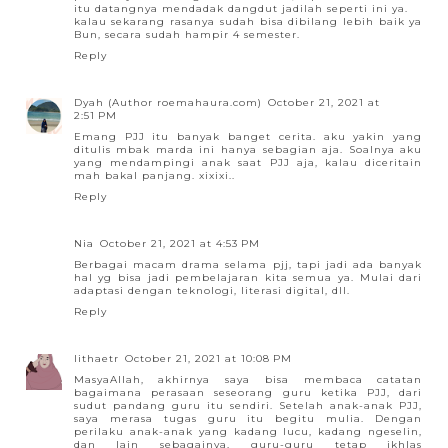
itu datangnya mendadak dangdut jadilah seperti ini ya.
kalau sekarang rasanya sudah bisa dibilang lebih baik ya
Bun, secara sudah hampir 4 semester.
Reply
Dyah (Author roemahaura.com)
October 21, 2021 at
2:51 PM
Emang PJJ itu banyak banget cerita. aku yakin yang
ditulis mbak marda ini hanya sebagian aja. Soalnya aku
yang mendampingi anak saat PJJ aja, kalau diceritain
mah bakal panjang. xixixi..
Reply
Nia
October 21, 2021 at 4:53 PM
Berbagai macam drama selama pjj, tapi jadi ada banyak
hal yg bisa jadi pembelajaran kita semua ya. Mulai dari
adaptasi dengan teknologi, literasi digital, dll.
Reply
lithaetr
October 21, 2021 at 10:08 PM
MasyaAllah, akhirnya saya bisa membaca catatan
bagaimana perasaan seseorang guru ketika PJJ, dari
sudut pandang guru itu sendiri. Setelah anak-anak PJJ,
saya merasa tugas guru itu begitu mulia. Dengan
perilaku anak-anak yang kadang lucu, kadang ngeselin,
dan lain sebagainya, guru-guru tetap ikhlas