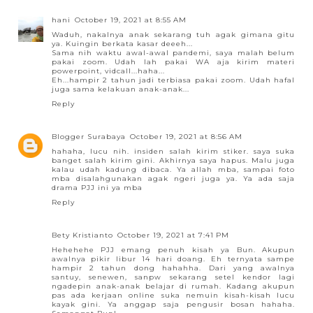
hani
October 19, 2021 at 8:55 AM
Waduh, nakalnya anak sekarang tuh agak gimana gitu
ya. Kuingin berkata kasar deeeh...
Sama nih waktu awal-awal pandemi, saya malah belum
pakai zoom. Udah lah pakai WA aja kirim materi
powerpoint, vidcall...haha...
Eh...hampir 2 tahun jadi terbiasa pakai zoom. Udah hafal
juga sama kelakuan anak-anak...
Reply
Blogger Surabaya
October 19, 2021 at 8:56 AM
hahaha, lucu nih. insiden salah kirim stiker. saya suka
banget salah kirim gini. Akhirnya saya hapus. Malu juga
kalau udah kadung dibaca. Ya allah mba, sampai foto
mba disalahgunakan agak ngeri juga ya. Ya ada saja
drama PJJ ini ya mba
Reply
Bety Kristianto
October 19, 2021 at 7:41 PM
Hehehehe PJJ emang penuh kisah ya Bun. Akupun
awalnya pikir libur 14 hari doang. Eh ternyata sampe
hampir 2 tahun dong hahahha. Dari yang awalnya
santuy, senewen, sanpw sekarang setel kendor lagi
ngadepin anak-anak belajar di rumah. Kadang akupun
pas ada kerjaan online suka nemuin kisah-kisah lucu
kayak gini. Ya anggap saja pengusir bosan hahaha.