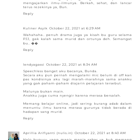
mengajarkan ilmu-ilmunya. Berkah, sehat, dan lancar
terus rezekinya ya, Bun.
Reply
Kuliner Asyik
October 22, 2021 at 6:29 AM
Wahahaha.. penuh drama juga ya kisah bu guru selama
PJJ, gak kalah sama murid dan ortunya deh. Semangat
bu.. ��
Reply
lendyagassi
October 22, 2021 at 8:34 AM
Speechless banget aku bacanya, Bunda.
Secara aku pun pernah mengalami mic belum di off kan
pas kondisinya aku lagi marah-marahnya sama anakku
yang gak paham-paham diajarin pelajaran tersebut.
Malunya bukan main.
Anakku juga cuma nyengir karena merasa bersalah.
Memang belajar online, jadi sering kurang adab dalam
menuntu ilmu karena merasa gurunya tidak berada di
hadapan sang murid.
Reply
Aprillia Arifiyanti (nulis.in)
October 22, 2021 at 8:40 AM
Halo buguru yang manis manja sabar ya buk memang