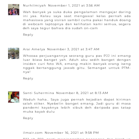
Nurhilmiyah
November 1, 2021 at 3:56 AM
Wah banyak ya suka duka pengalaman mengajar daring
ini yaa. Kalau saya saat mengawal kelas pernah ada
mahasiswa yang sisiran sambil cuma pakai handuk doang
di webcam laptopnya dan kelihatan kami semua, segera
deh saya tegur bahwa dia sudah on-cam
Reply
Arai Amelya
November 3, 2021 at 3:47 AM
Whooaa perjuangannya seorang guru pas PJJ ini emang
luar biasa banget yah. Aduh aku sedih banget dengan
insiden curi foto WA, emang makin banyak orang iseng
nggak bertanggung jawab gitu. Semangat untuk PTM-
nya!
Reply
Santi Suhermina
November 8, 2021 at 8:13 AM
Waduh haha.. Saya juga pernah kejadian dapat kiriman
salah stiker. Nyebelin banget emang. Jadi guru di masa
pandemi kayaknya lebih sibuk deh daripada pas tatap
muka kayak dulu
Reply
ilmair.com
November 16, 2021 at 9:58 PM