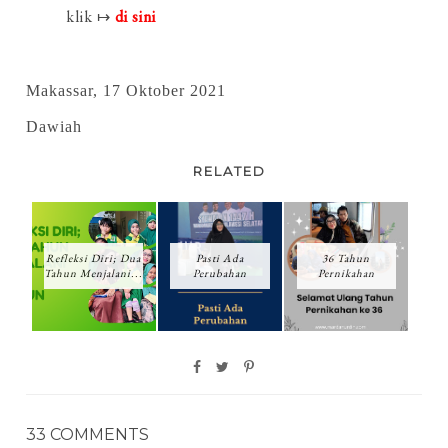
klik ↦
di sini
Makassar, 17 Oktober 2021
Dawiah
RELATED
Refleksi Diri; Dua
Pasti Ada
36 Tahun
Tahun Menjalani...
Perubahan
Pernikahan
33 COMMENTS