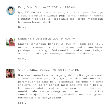
Bang Doel
October 25, 2021 at 11:26 AM
Iya, PJJ itu bikin semua orang sibuk ternyata. Gurunya
sibuk, orangtua siswanya juga sama. Mungkin karena
dituntut tiba-tiba ya, segalanya jadi serba mendadak.
Makanya terjadi shock.
Reply
Nanik nara
October 25, 2021 at 7:01 PM
Emang tantangan banget ya PJJ ini, baik bagi guru
maupun siswanya, karena serba mendadak dan tanpa
persiapan matang. Serba-serbi pelaksanaan belajar
online nih bakal jadi kenangan dimasa mendatang
Reply
Shafira Adlina
October 30, 2021 at 5:43 PM
Ibu, aku ikutan kesal sama yang kirim stiker ga senonoh.
di WAG anakku yang TK juga gitu. Masa dikirim stiker
perempuan ga pake baju, alasannya lagi dimainin sama
anaknya. Ah, parah banget masa anaknya main begitu.
langsung kuadukan saat acara pengenalan orientasi wali
murid. malu rasanya orang tua itu, namun untuk kita
sama2 belajar untuk lebih bijak dalam memakai gawai.
terima kasih ceirtanya ya bu!
Reply