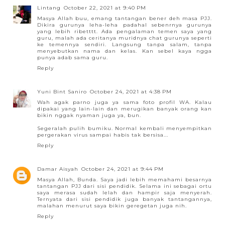
Lintang
October 22, 2021 at 9:40 PM
Masya Allah buu, emang tantangan bener deh masa PJJ.
Dikira gurunya leha-leha padahal sebenrnya gurunya
yang lebih ribetttt. Ada pengalaman temen saya yang
guru, malah ada ceritanya muridnya chat gurunya seperti
ke temennya sendiri. Langsung tanpa salam, tanpa
menyebutkan nama dan kelas. Kan sebel kaya ngga
punya adab sama guru.
Reply
Yuni Bint Saniro
October 24, 2021 at 4:38 PM
Wah agak parno juga ya sama foto profil WA. Kalau
dipakai yang lain-lain dan merugikan banyak orang kan
bikin nggak nyaman juga ya, bun.
Segeralah pulih bumiku. Normal kembali menyempitkan
pergerakan virus sampai habis tak bersisa...
Reply
Damar Aisyah
October 24, 2021 at 9:44 PM
Masya Allah, Bunda. Saya jadi lebih memahami besarnya
tantangan PJJ dari sisi pendidik. Selama ini sebagai ortu
saya merasa sudah lelah dan hampir saja menyerah.
Ternyata dari sisi pendidik juga banyak tantangannya,
malahan menurut saya bikin geregetan juga nih.
Reply