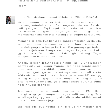
kasus covidnya agar anak2 bisa PTM lagi, aamiin
Reply
fanny Nila (dcatqueen.com)
October 21, 2021 at 8:53 AM
Ya ampuuuun mba, yg insiden anak berkata kasar itu
memang keterlaluan sih. Ga mengaku pula, kecil2 sudah
jadi pengecut. Tapi syukurlah kalo akhirnya bisa
diselesaikan dengan ortunya yaa. Akupun ga akan
membiarkan anakku bisa kurang ajar begitu ke gurunya.
Memang selama PJJ banyaak banget masalah ya :D. Aku
pun ngerasain sebagai ortunya. Tapi kebanyakan
masalah yang ada hanya berkisar Krn gurunya ga terlalu
mau menjelaskan. Hanya kasih tugas, kerjakan di buku
yg A, baca Dan pahami. Udah gitu doang. Tugas
menjelaskan harus dari ortunya.
Anakku sekolah di SD negeri sih mba, jadi jujur aja masih
banyak ortu yg kurang mampu, sehingga pembelajaran
lewat zoom itu bisa dibilang amat sangat jaraaaaang Krn
gurunya ngerti ga semua ortunya mampu beli kuota.
Walo ada bantuan kuota sih. Makanya selama PJJ, ortu yg
paling banyak ngajarin sebenernya. Jadi kdg di grub
ortu, rame tuh omelan2 yg bilang kenapa gurunya cuma
ngasih tugas doang dll.
Trus masalah uang sumbangan kas dan PMI. Buat
orangtua yg ga mampu, ini agak sulit memang. Tapi
sebaiknya bagi yg mampu, aku sih selalu lebihin untuk
mensupport mereka juga.
Jadi kalo ada ibu2 ngomel gini di grub Krn masalah cara