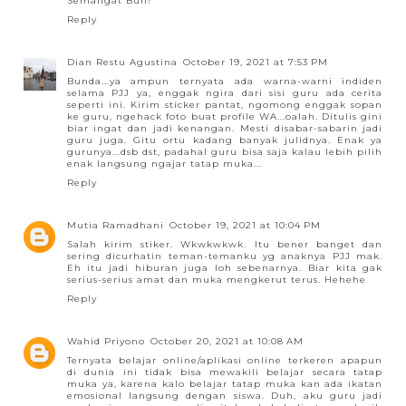
Semangat Bun!
Reply
Dian Restu Agustina
October 19, 2021 at 7:53 PM
Bunda...ya ampun ternyata ada warna-warni indiden
selama PJJ ya, enggak ngira dari sisi guru ada cerita
seperti ini. Kirim sticker pantat, ngomong enggak sopan
ke guru, ngehack foto buat profile WA...oalah. Ditulis gini
biar ingat dan jadi kenangan. Mesti disabar-sabarin jadi
guru juga. Gitu ortu kadang banyak julidnya. Enak ya
gurunya...dsb dst, padahal guru bisa saja kalau lebih pilih
enak langsung ngajar tatap muka...
Reply
Mutia Ramadhani
October 19, 2021 at 10:04 PM
Salah kirim stiker. Wkwkwkwk. Itu bener banget dan
sering dicurhatin teman-temanku yg anaknya PJJ mak.
Eh itu jadi hiburan juga loh sebenarnya. Biar kita gak
serius-serius amat dan muka mengkerut terus. Hehehe
Reply
Wahid Priyono
October 20, 2021 at 10:08 AM
Ternyata belajar online/aplikasi online terkeren apapun
di dunia ini tidak bisa mewakili belajar secara tatap
muka ya, karena kalo belajar tatap muka kan ada ikatan
emosional langsung dengan siswa. Duh, aku guru jadi