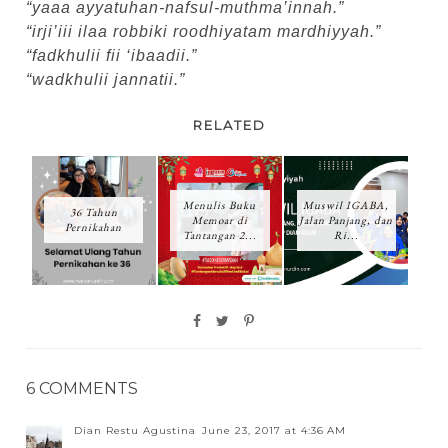
“yaaa ayyatuhan-nafsul-muthma’innah.”
“irji’iii ilaa robbiki roodhiyatam mardhiyyah.”
“fadkhulii fii ‘ibaadii.”
“wadkhulii jannatii.”
RELATED
Menulis Buku
Muswil IGABA,
36 Tahun
Memoar di
Jalan Panjang, dan
Pernikahan
Tantangan 2...
Ri...
6 COMMENTS
Dian Restu Agustina
June 23, 2017 at 4:36 AM