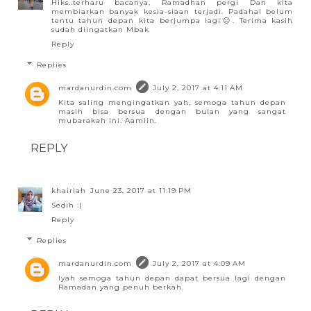
Hiks..terharu bacanya, Ramadhan pergi Dan kita
membiarkan banyak kesia-siaan terjadi. Padahal belum
tentu tahun depan kita berjumpa lagi😑. Terima kasih
sudah diingatkan Mbak
Reply
Replies
mardanurdin.com
July 2, 2017 at 4:11 AM
Kita saling mengingatkan yah, semoga tahun depan
masih bisa bersua dengan bulan yang sangat
mubarakah ini. Aamiin.
REPLY
khairiah
June 23, 2017 at 11:19 PM
Sedih :(
Reply
Replies
mardanurdin.com
July 2, 2017 at 4:09 AM
Iyah semoga tahun depan dapat bersua lagi dengan
Ramadan yang penuh berkah.