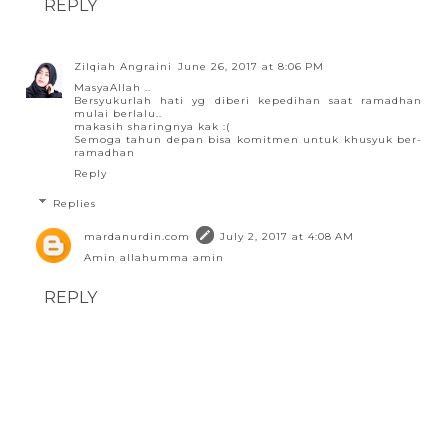
REPLY
Zilqiah Angraini
June 26, 2017 at 8:06 PM
MasyaAllah ..
Bersyukurlah hati yg diberi kepedihan saat ramadhan
mulai berlalu..
makasih sharingnya kak :(
Semoga tahun depan bisa komitmen untuk khusyuk ber-
ramadhan
Reply
Replies
mardanurdin.com
July 2, 2017 at 4:08 AM
Amin allahumma amin
REPLY