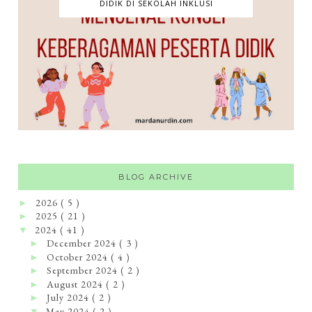
DIDIK DI SEKOLAH INKLUSI
BLOG ARCHIVE
2026
( 5 )
►
2025
( 21 )
►
2024
( 41 )
▼
December 2024
( 3 )
►
October 2024
( 4 )
►
September 2024
( 2 )
►
August 2024
( 2 )
►
July 2024
( 2 )
►
May 2024
( 2 )
▼