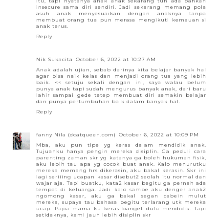
itu, tapi nyatanya anak anak sekarang tuh ada bahkan
insecure sama diri sendiri. Jadi sekarang memang pola
asuh anak menyesuaikan dengan anaknya tanpa
membuat orang tua pun merasa mengikuti kemauan si
anak terus.
Reply
Nik Sukacita
October 6, 2022 at 10:27 AM
Anak adalah ujian, sebab darinya kita belajar banyak hal
agar bisa naik kelas dan menjadi orang tua yang lebih
baik. << setuju sekali dengan ini, saya walau belum
punya anak tapi sudah mengurus banyak anak, dari baru
lahir sampai gede tetep membuat diri semakin belajar
dan punya pertumbuhan baik dalam banyak hal.
Reply
fanny Nila (dcatqueen.com)
October 6, 2022 at 10:09 PM
Mba, aku pun tipe yg keras dalam mendidik anak.
Tujuanku hanya pengin mereka disiplin. Ga peduli cara
parenting zaman skr yg katanya ga boleh hukuman fisik,
aku lebih tau apa yg cocok buat anak. Kalo menurutku
mereka memang hrs dikerasin, aku bakal kerasin. Skr ini
lagi seriiing ucapan kasar disebut2 seolah itu normal dan
wajar aja. Tapi buatku, kata2 kasar begitu ga pernah ada
tempat di keluarga. Jadi kalo sampe aku denger anak2
ngomong kasar, aku ga bakal segan cabein mulut
mereka, supaya tau bahasa begitu terlarang utk mereka
ucap. Papa mama ku keras banget dulu mendidik. Tapi
setidaknya, kami jauh lebih disiplin skr