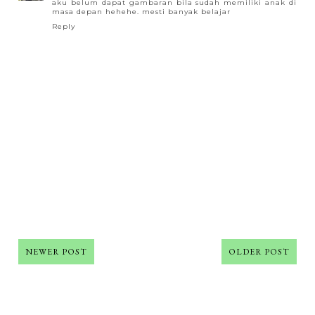
aku belum dapat gambaran bila sudah memiliki anak di
masa depan hehehe. mesti banyak belajar
Reply
NEWER POST
OLDER POST