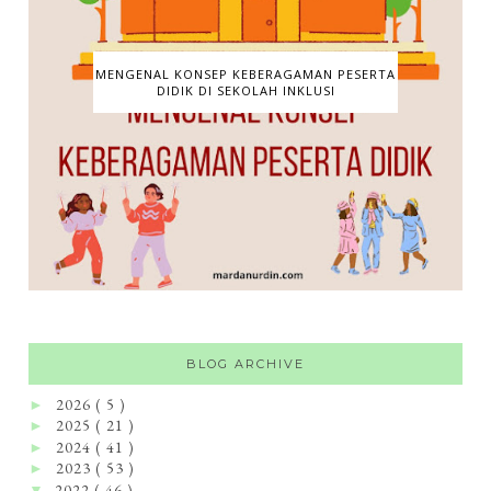
MENGENAL KONSEP KEBERAGAMAN PESERTA
DIDIK DI SEKOLAH INKLUSI
BLOG ARCHIVE
2026
( 5 )
►
2025
( 21 )
►
2024
( 41 )
►
2023
( 53 )
►
2022
( 46 )
▼