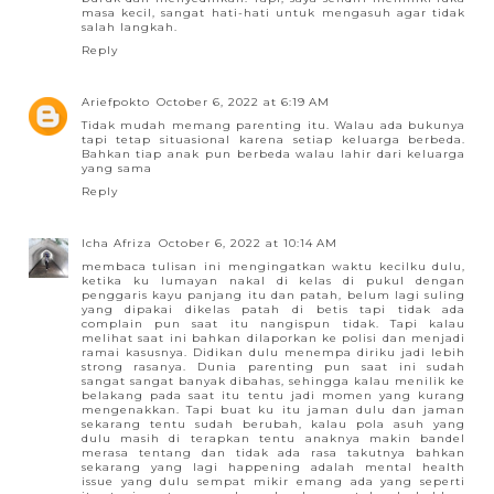
masa kecil, sangat hati-hati untuk mengasuh agar tidak
salah langkah.
Reply
Ariefpokto
October 6, 2022 at 6:19 AM
Tidak mudah memang parenting itu. Walau ada bukunya
tapi tetap situasional karena setiap keluarga berbeda.
Bahkan tiap anak pun berbeda walau lahir dari keluarga
yang sama
Reply
Icha Afriza
October 6, 2022 at 10:14 AM
membaca tulisan ini mengingatkan waktu kecilku dulu,
ketika ku lumayan nakal di kelas di pukul dengan
penggaris kayu panjang itu dan patah, belum lagi suling
yang dipakai dikelas patah di betis tapi tidak ada
complain pun saat itu nangispun tidak. Tapi kalau
melihat saat ini bahkan dilaporkan ke polisi dan menjadi
ramai kasusnya. Didikan dulu menempa diriku jadi lebih
strong rasanya. Dunia parenting pun saat ini sudah
sangat sangat banyak dibahas, sehingga kalau menilik ke
belakang pada saat itu tentu jadi momen yang kurang
mengenakkan. Tapi buat ku itu jaman dulu dan jaman
sekarang tentu sudah berubah, kalau pola asuh yang
dulu masih di terapkan tentu anaknya makin bandel
merasa tentang dan tidak ada rasa takutnya bahkan
sekarang yang lagi happening adalah mental health
issue yang dulu sempat mikir emang ada yang seperti