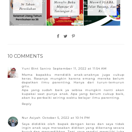
Menulis Buku
Muswil IGABA,
36 Tahun
Memoar di
Jalan Panjang, dan
Pernikahan
Tantangan 2...
Ri...
10 COMMENTS
Yuni Bint Saniro
September 11, 2022 at 11:54 AM
Mama bapakku mendidik anak-anaknya juga cukup
keras. Rasanya mungkin karena emang mereka belum
dapatkan ilmu parenting. Hanya dari turun-temurun
gitu.
Apa yang sudah baik ya sebisa mungkin nanti akan
kupakai saat punya anak. Apa yang belum cukup baik,
akan ku perbaiki seiring waktu belajar ilmu parenting.
Reply
Nur Asiyah
October 5, 2022 at 10:14 PM
Saya dididikk oleh bapak dengan keras dan saya tidak
ingin anak saya merasakan didikan yang dikenang secara
buruk dan menyedihkan. Tapi, saya sendiri memiliki luka