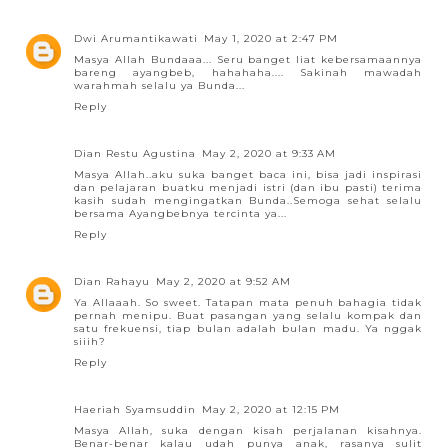
Dwi Arumantikawati
May 1, 2020 at 2:47 PM
Masya Allah Bundaaa... Seru banget liat kebersamaannya
bareng ayangbeb, hahahaha.... Sakinah mawadah
warahmah selalu ya Bunda...
Reply
Dian Restu Agustina
May 2, 2020 at 9:33 AM
Masya Allah..aku suka banget baca ini, bisa jadi inspirasi
dan pelajaran buatku menjadi istri (dan ibu pasti) terima
kasih sudah mengingatkan Bunda..Semoga sehat selalu
bersama Ayangbebnya tercinta ya...
Reply
Dian Rahayu
May 2, 2020 at 9:52 AM
Ya Allaaah. So sweet. Tatapan mata penuh bahagia tidak
pernah menipu. Buat pasangan yang selalu kompak dan
satu frekuensi, tiap bulan adalah bulan madu. Ya nggak
siiih?
Reply
Haeriah Syamsuddin
May 2, 2020 at 12:15 PM
Masya Allah, suka dengan kisah perjalanan kisahnya.
Benar-benar kalau udah punya anak, rasanya sulit