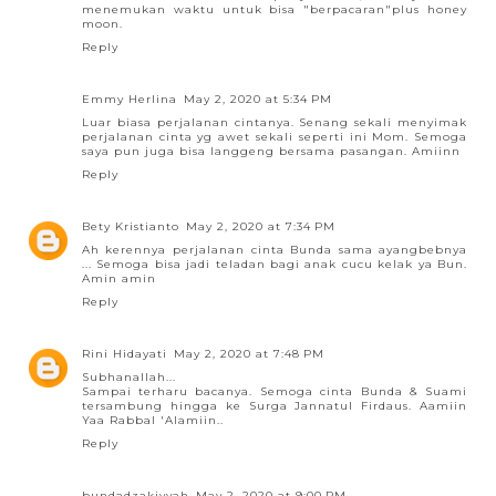
menemukan waktu untuk bisa "berpacaran"plus honey
moon.
Reply
Emmy Herlina
May 2, 2020 at 5:34 PM
Luar biasa perjalanan cintanya. Senang sekali menyimak
perjalanan cinta yg awet sekali seperti ini Mom. Semoga
saya pun juga bisa langgeng bersama pasangan. Amiinn
Reply
Bety Kristianto
May 2, 2020 at 7:34 PM
Ah kerennya perjalanan cinta Bunda sama ayangbebnya
... Semoga bisa jadi teladan bagi anak cucu kelak ya Bun.
Amin amin
Reply
Rini Hidayati
May 2, 2020 at 7:48 PM
Subhanallah...
Sampai terharu bacanya. Semoga cinta Bunda & Suami
tersambung hingga ke Surga Jannatul Firdaus. Aamiin
Yaa Rabbal 'Alamiin..
Reply
bundadzakiyyah
May 2, 2020 at 9:00 PM