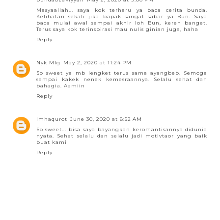
Masyaallah... saya kok terharu ya baca cerita bunda.
Kelihatan sekali jika bapak sangat sabar ya Bun. Saya
baca mulai awal sampai akhir loh Bun, keren banget.
Terus saya kok terinspirasi mau nulis ginian juga, haha
Reply
Nyk Mlg
May 2, 2020 at 11:24 PM
So sweet ya mb lengket terus sama ayangbeb. Semoga
sampai kakek nenek kemesraannya. Selalu sehat dan
bahagia. Aamiin
Reply
Imhaqurot
June 30, 2020 at 8:52 AM
So sweet... bisa saya bayangkan keromantisannya didunia
nyata. Sehat selalu dan selalu jadi motivtaor yang baik
buat kami
Reply