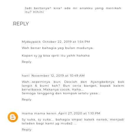
Jadi bertanya² kira² ada mi anakku yang menikah
itu? Hihihi
REPLY
Mydaypack
October 22, 2019 at 1:54 PM
Wah benar bahagia yag bulan madunya.
Kapan sy jg bisa sprti itu yahh hahaha
Reply
hani
November 12, 2019 at 10:49 AM
Wah...sepertinya bun Dawiah dan Ayangbebnya bak
langit & bumi kah? Bun ceria banget, bapak kalem
berwibawa. Makanya cocok. Haha...
Semoga langgeng dan kompak selalu yaaa...
Reply
mama mama keren
April 27, 2020 at 1:10 PM
Sy suka, sy suka... bahagia smpai kakek nenek, menjadi
teladan bagi kami yg muda2 ...
Reply