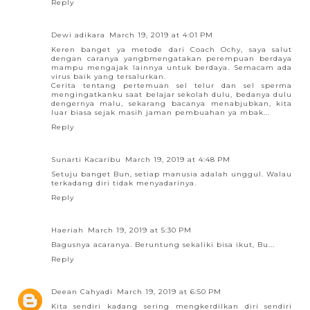
Reply
Dewi adikara
March 19, 2019 at 4:01 PM
Keren banget ya metode dari Coach Ochy, saya salut
dengan caranya yangbmengatakan perempuan berdaya
mampu mengajak lainnya untuk berdaya. Semacam ada
virus baik yang tersalurkan.
Cerita tentang pertemuan sel telur dan sel sperma
mengingatkanku saat belajar sekolah dulu, bedanya dulu
dengernya malu, sekarang bacanya menabjubkan, kita
luar biasa sejak masih jaman pembuahan ya mbak...
Reply
Sunarti Kacaribu
March 19, 2019 at 4:48 PM
Setuju banget Bun, setiap manusia adalah unggul. Walau
terkadang diri tidak menyadarinya.
Reply
Haeriah
March 19, 2019 at 5:30 PM
Bagusnya acaranya. Beruntung sekaliki bisa ikut, Bu...
Reply
Deean Cahyadi
March 19, 2019 at 6:50 PM
Kita sendiri kadang sering mengkerdilkan diri sendiri