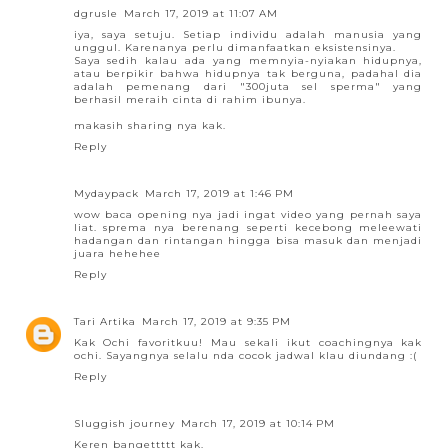
dgrusle
March 17, 2019 at 11:07 AM
iya, saya setuju. Setiap individu adalah manusia yang
unggul. Karenanya perlu dimanfaatkan eksistensinya.
Saya sedih kalau ada yang memnyia-nyiakan hidupnya,
atau berpikir bahwa hidupnya tak berguna, padahal dia
adalah pemenang dari "300juta sel sperma" yang
berhasil meraih cinta di rahim ibunya.
makasih sharing nya kak.
Reply
Mydaypack
March 17, 2019 at 1:46 PM
wow baca opening nya jadi ingat video yang pernah saya
liat. sprema nya berenang seperti kecebong meleewati
hadangan dan rintangan hingga bisa masuk dan menjadi
juara hehehee
Reply
Tari Artika
March 17, 2019 at 9:35 PM
Kak Ochi favoritkuu! Mau sekali ikut coachingnya kak
ochi. Sayangnya selalu nda cocok jadwal klau diundang :(
Reply
Sluggish journey
March 17, 2019 at 10:14 PM
Keren bangettttt kak.