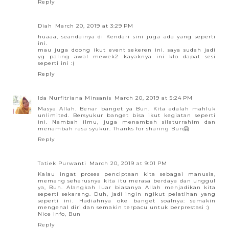
Reply
Diah
March 20, 2019 at 3:29 PM
huaaa, seandainya di Kendari sini juga ada yang seperti
ini.
mau juga doong ikut event sekeren ini. saya sudah jadi
yg paling awal mewek2 kayaknya ini klo dapat sesi
seperti ini :(
Reply
Ida Nurfitriana Minsanis
March 20, 2019 at 5:24 PM
Masya Allah. Benar banget ya Bun. Kita adalah mahluk
unlimited. Bersyukur banget bisa ikut kegiatan seperti
ini. Nambah ilmu, juga menambah silaturrahim dan
menambah rasa syukur. Thanks for sharing Bun🤗
Reply
Tatiek Purwanti
March 20, 2019 at 9:01 PM
Kalau ingat proses penciptaan kita sebagai manusia,
memang seharusnya kita itu merasa berdaya dan unggul
ya, Bun. Alangkah luar biasanya Allah menjadikan kita
seperti sekarang. Duh, jadi ingin ngikut pelatihan yang
seperti ini. Hadiahnya oke banget soalnya: semakin
mengenal diri dan semakin terpacu untuk berprestasi :)
Nice info, Bun
Reply