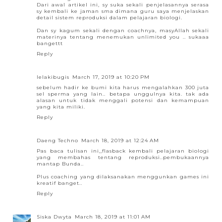
Dari awal artikel ini, sy suka sekali penjelasannya serasa
sy kembali ke jaman sma dimana guru saya menjelaskan
detail sistem reproduksi dalam pelajaran biologi.
Dan sy kagum sekali dengan coachnya, masyAllah sekali
materinya tentang menemukan unlimited you .. sukaaa
bangettt
Reply
lelakibugis
March 17, 2019 at 10:20 PM
sebelum hadir ke bumi kita harus mengalahkan 300 juta
sel sperma yang lain.. betapa unggulnya kita. tak ada
alasan untuk tidak menggali potensi dan kemampuan
yang kita miliki.
Reply
Daeng Techno
March 18, 2019 at 12:24 AM
Pas baca tulisan ini,,flasback kembali pelajaran biologi
yang membahas tentang reproduksi..pembukaannya
mantap Bunda..
Plus coaching yang dilaksanakan menggunkan games ini
kreatif banget..
Reply
Siska Dwyta
March 18, 2019 at 11:01 AM