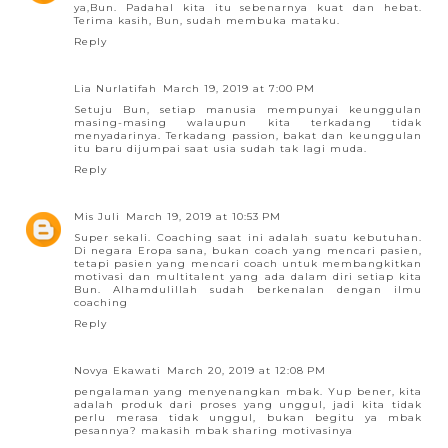
ya,Bun. Padahal kita itu sebenarnya kuat dan hebat.
Terima kasih, Bun, sudah membuka mataku.
Reply
Lia Nurlatifah
March 19, 2019 at 7:00 PM
Setuju Bun, setiap manusia mempunyai keunggulan
masing-masing walaupun kita terkadang tidak
menyadarinya. Terkadang passion, bakat dan keunggulan
itu baru dijumpai saat usia sudah tak lagi muda.
Reply
Mis Juli
March 19, 2019 at 10:53 PM
Super sekali. Coaching saat ini adalah suatu kebutuhan.
Di negara Eropa sana, bukan coach yang mencari pasien,
tetapi pasien yang mencari coach untuk membangkitkan
motivasi dan multitalent yang ada dalam diri setiap kita
Bun. Alhamdulillah sudah berkenalan dengan ilmu
coaching
Reply
Novya Ekawati
March 20, 2019 at 12:08 PM
pengalaman yang menyenangkan mbak. Yup bener, kita
adalah produk dari proses yang unggul, jadi kita tidak
perlu merasa tidak unggul, bukan begitu ya mbak
pesannya? makasih mbak sharing motivasinya