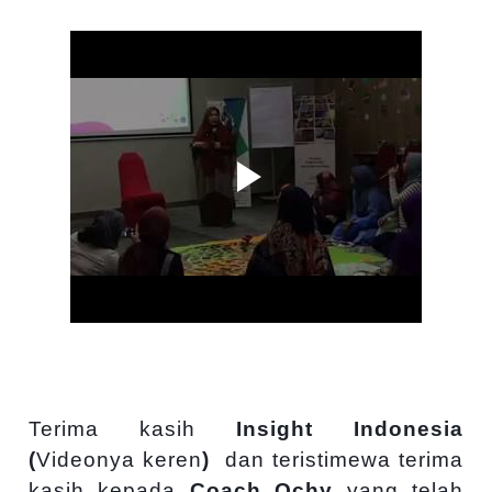
Terima kasih
Insight Indonesia
(
Videonya keren
)
dan teristimewa terima
kasih kepada
Coach
Ochy
yang telah