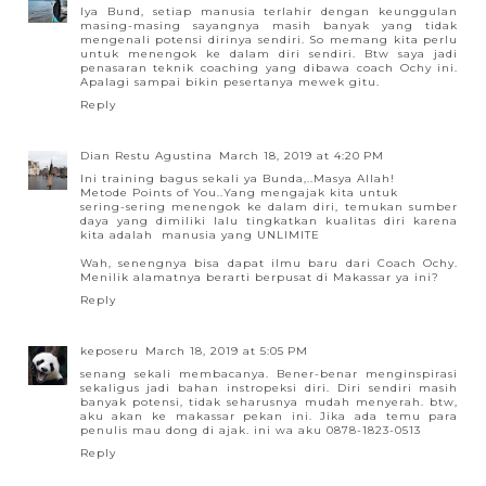
Iya Bund, setiap manusia terlahir dengan keunggulan
masing-masing sayangnya masih banyak yang tidak
mengenali potensi dirinya sendiri. So memang kita perlu
untuk menengok ke dalam diri sendiri. Btw saya jadi
penasaran teknik coaching yang dibawa coach Ochy ini.
Apalagi sampai bikin pesertanya mewek gitu.
Reply
Dian Restu Agustina
March 18, 2019 at 4:20 PM
Ini training bagus sekali ya Bunda,..Masya Allah!
Metode Points of You..Yang mengajak kita untuk
sering-sering menengok ke dalam diri, temukan sumber
daya yang dimiliki lalu tingkatkan kualitas diri karena
kita adalah manusia yang UNLIMITE
Wah, senengnya bisa dapat ilmu baru dari Coach Ochy.
Menilik alamatnya berarti berpusat di Makassar ya ini?
Reply
keposeru
March 18, 2019 at 5:05 PM
senang sekali membacanya. Bener-benar menginspirasi
sekaligus jadi bahan instropeksi diri. Diri sendiri masih
banyak potensi, tidak seharusnya mudah menyerah. btw,
aku akan ke makassar pekan ini. Jika ada temu para
penulis mau dong di ajak. ini wa aku 0878-1823-0513
Reply