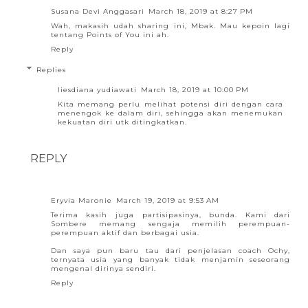
Susana Devi Anggasari
March 18, 2019 at 8:27 PM
Wah, makasih udah sharing ini, Mbak. Mau kepoin lagi
tentang Points of You ini ah.
Reply
Replies
liesdiana yudiawati
March 18, 2019 at 10:00 PM
Kita memang perlu melihat potensi diri dengan cara
menengok ke dalam diri, sehingga akan menemukan
kekuatan diri utk ditingkatkan.
REPLY
Eryvia Maronie
March 19, 2019 at 9:53 AM
Terima kasih juga partisipasinya, bunda. Kami dari
Sombere memang sengaja memilih perempuan-
perempuan aktif dan berbagai usia.
Dan saya pun baru tau dari penjelasan coach Ochy,
ternyata usia yang banyak tidak menjamin seseorang
mengenal dirinya sendiri.
Reply