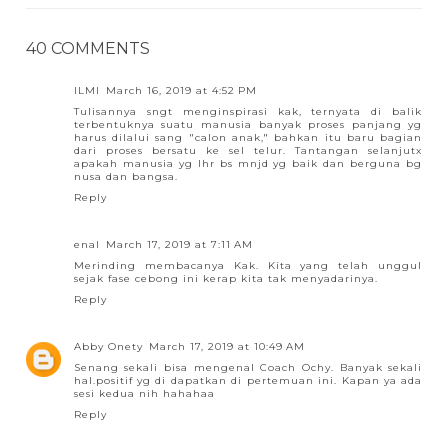
40 COMMENTS
ILMI
March 16, 2019 at 4:52 PM
Tulisannya sngt menginspirasi kak, ternyata di balik
terbentuknya suatu manusia banyak proses panjang yg
harus dilalui sang "calon anak," bahkan itu baru bagian
dari proses bersatu ke sel telur. Tantangan selanjutx
apakah manusia yg lhr bs mnjd yg baik dan berguna bg
nusa dan bangsa.
Reply
enal
March 17, 2019 at 7:11 AM
Merinding membacanya Kak. Kita yang telah unggul
sejak fase cebong ini kerap kita tak menyadarinya.
Reply
Abby Onety
March 17, 2019 at 10:49 AM
Senang sekali bisa mengenal Coach Ochy. Banyak sekali
hal.positif yg di dapatkan di pertemuan ini. Kapan ya ada
sesi kedua nih hahahaa
Reply