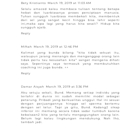
Bety Kristianto
March 19, 2019 at 11:03 AM
Selalu amazed kalau membaca tulisan tentang betapa
hebat dan luarbiasanya proses penciptaan manusia.
Tuhan sungguh luarbiasa membekali kita, membentuk
dari sel yang sangat kecil hingga bisa lahir seperti
ini,maka apa lagi yang harus kita sesali? Hidup kita
sungguh ajaib.
Reply
Miftah
March 19, 2019 at 12:46 PM
Kalimat yang bunda bilang "kita tidak sekuat itu,
walaupun jarang menangis dan menganggap orang lain
tidak perlu tau kesusahan kita" sangat mengena dihati
saya. Sepertinya saya termasuk yang membutuhkan
coaching ini juga bunda. ^^
Reply
Damar Aisyah
March 19, 2019 at 3:36 PM
Aku setuju sekali, Bund. Memang setiap individu yang
terlahir di dunia ini sudah memiliki modal sebagai
petarung. Pribadi yang berkualitas unggul. Hal ini sesuai
dengan perjuangannya hingga sel sperma bertemu
dengan sel telur. Tapi ya gitu, Bund. Kadang2 sikap
inferior ini memang secara tidak sadar tumbuh karena
kebaisaan2 kita yang terlalu mengagungkan orang lain.
Belum lagi kalau lingkungan mendukung. Nah lho,
tambah jadi.