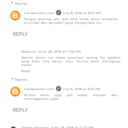
Replies
mardanurdin.com
July 8, 2018 at 8:54 AM
Sangat penting yah, biar kita tetap sehat terutama
terhindar dari penyakit yang mengerikan itu.
REPLY
Septarini
June 28, 2018 at 11:45 PM
Wahhh, keren tuh mbak acaranya! Jarang lho ngobrol
yang bikin kita banjir ilmu. Terima kasih sharingnya
mbak!
Reply
Replies
mardanurdin.com
July 8, 2018 at 8:55 AM
Terima kasih juga yah sudah mampir dan
meninggalkan jejak.
REPLY
Zilqiah Angraini
June 29, 2018 at 12:32 AM