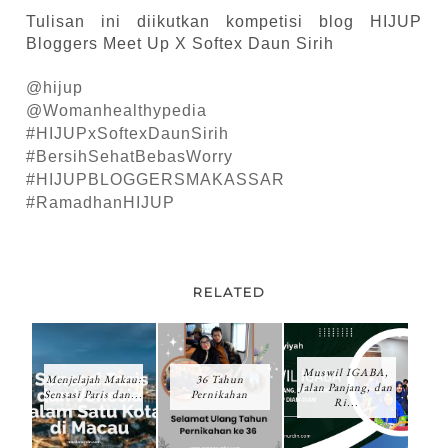
Tulisan ini diikutkan kompetisi blog HIJUP
Bloggers Meet Up X Softex Daun Sirih
@hijup
@Womanhealthypedia
#HIJUPxSoftexDaunSirih
#BersihSehatBebasWorry
#HIJUPBLOGGERSMAKASSAR
#RamadhanHIJUP
RELATED
Muswil IGABA,
Menjelajah Makau:
36 Tahun
Jalan Panjang, dan
Sensasi Paris dan...
Pernikahan
Ri...