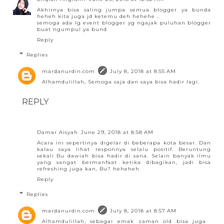
Akhirnya bisa saling jumpa semua blogger ya bunda
heheh kita juga jd ketemu deh hehehe ..
semoga ada lg event blogger yg ngajak puluhan blogger
buat ngumpul ya bund
Reply
Replies
mardanurdin.com
July 8, 2018 at 8:55 AM
Alhamdulillah, Semoga saja dan saya bisa hadir lagi.
REPLY
Damar Aisyah
June 29, 2018 at 8:58 AM
Acara ini sepertinya digelar di beberapa kota besar. Dan
kalau saya lihat responnya selalu positif. Beruntung
sekali Bu dawiah bisa hadir di sana. Selain banyak ilmu
yang sangat bermanfaat ketika dibagikan, jadi bisa
refreshing juga kan, Bu? heheheh
Reply
Replies
mardanurdin.com
July 8, 2018 at 8:57 AM
Alhamdulillah, sebagai emak zaman old bisa juga