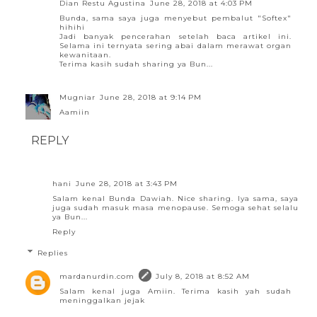
Dian Restu Agustina
June 28, 2018 at 4:03 PM
Bunda, sama saya juga menyebut pembalut "Softex"
hihihi
Jadi banyak pencerahan setelah baca artikel ini.
Selama ini ternyata sering abai dalam merawat organ
kewanitaan.
Terima kasih sudah sharing ya Bun...
Mugniar
June 28, 2018 at 9:14 PM
Aamiin
REPLY
hani
June 28, 2018 at 3:43 PM
Salam kenal Bunda Dawiah. Nice sharing. Iya sama, saya
juga sudah masuk masa menopause. Semoga sehat selalu
ya Bun...
Reply
Replies
mardanurdin.com
July 8, 2018 at 8:52 AM
Salam kenal juga Amiin. Terima kasih yah sudah
meninggalkan jejak