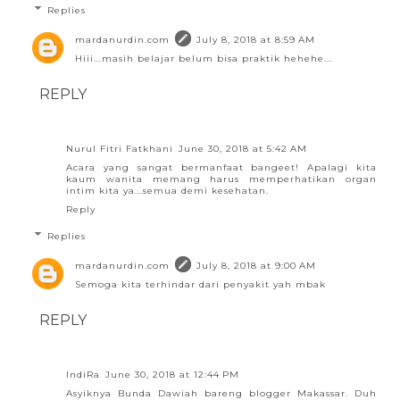
Replies
mardanurdin.com
July 8, 2018 at 8:59 AM
Hiii...masih belajar belum bisa praktik hehehe...
REPLY
Nurul Fitri Fatkhani
June 30, 2018 at 5:42 AM
Acara yang sangat bermanfaat bangeet! Apalagi kita
kaum wanita memang harus memperhatikan organ
intim kita ya...semua demi kesehatan.
Reply
Replies
mardanurdin.com
July 8, 2018 at 9:00 AM
Semoga kita terhindar dari penyakit yah mbak
REPLY
IndiRa
June 30, 2018 at 12:44 PM
Asyiknya Bunda Dawiah bareng blogger Makassar. Duh