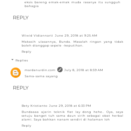
eksis bareng emak-emak muda rasanya itu sungguh
bahagia
REPLY
Wiwid Vidiannarti
June 29, 2018 at 9:25 AM
Makasih ulasannya, Bunda. Masalah ringan yang tidak
boleh dianggap sepele -keputihan.
Reply
Replies
mardanurdin.com
July 8, 2018 at 8:59 AM
Sama-sama sayang
REPLY
Bety Kristianto
June 29, 2018 at 6:33 PM
Bundaaaa ajarin teknik flat lay dong hehe.. Oya, saya
setuju banget tuh sama daun sirih sebagai obat herbal
alami. Saya bahkan nanam sendiri di halaman loh
Reply