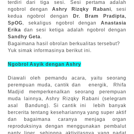
terdiri dari tiga sesi. Sesi pertama adalah
ngobrol dengan
Ashry Rizqky Rabani
, sesi
kedua ngobrol dengan
Dr. Bram Pradipta,
SpOG
, sekaligus ngobrol dengan
Anastasia
Erika
dan sesi ketiga adalah ngobrol dengan
Sandhy Geta
.
Bagaimana hasil obrolan berkualitas tersebut?
Yuk simak informasinya berikut ini.
Ngobrol Asyik dengan Ashry
Diawali oleh pemandu acara, yaitu seorang
perempuan muda, cantik dan
energik,
Rhifa
Madjid memperkenalkan seorang perempuan
muda lainnya, Ashry Rizqky Rabani (selegram
asal
Bandung). Si cantik ini
lebih banyak
bercerita tentang kesehariannya yang super aktif
dan bagaimana caranya menjaga organ
reproduksinya dengan menggunakan pembalut
panty liner, sehingga aktivitasnya yang padat