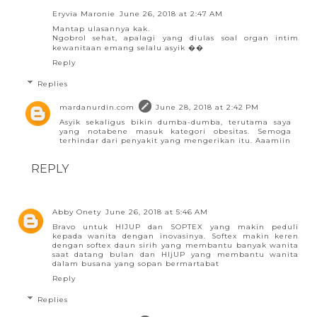
Eryvia Maronie
June 26, 2018 at 2:47 AM
Mantap ulasannya kak.
Ngobrol sehat, apalagi yang diulas soal organ intim
kewanitaan emang selalu asyik ��
Reply
Replies
mardanurdin.com
June 28, 2018 at 2:42 PM
Asyik sekaligus bikin dumba-dumba, terutama saya
yang notabene masuk kategori obesitas. Semoga
terhindar dari penyakit yang mengerikan itu. Aaamiin
REPLY
Abby Onety
June 26, 2018 at 5:46 AM
Bravo untuk HIJUP dan SOPTEX yang makin peduli
kepada wanita dengan inovasinya. Softex makin keren
dengan softex daun sirih yang membantu banyak wanita
saat datang bulan dan HIjUP yang membantu wanita
dalam busana yang sopan bermartabat
Reply
Replies