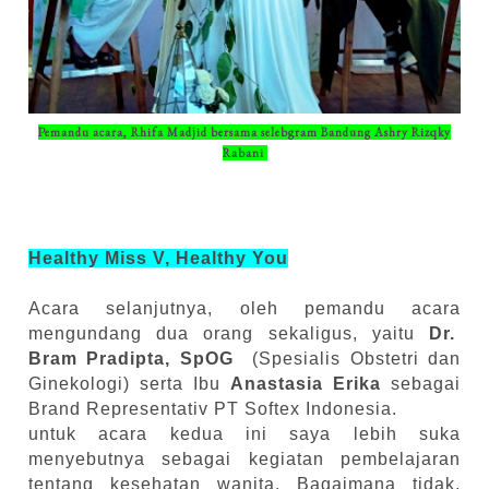
Pemandu acara, Rhifa Madjid bersama selebgram Bandung Ashry Rizqky
Rabani
Healthy Miss V, Healthy You
Acara selanjutnya, oleh pemandu acara
mengundang dua orang sekaligus, yaitu
Dr.
Bram
Pradipta, SpOG
(Spesialis Obstetri dan
Ginekologi) serta Ibu
Anastasia Erika
sebagai
Brand Representativ PT Softex Indonesia.
untuk acara kedua ini saya lebih suka
menyebutnya sebagai kegiatan pembelajaran
tentang kesehatan wanita. Bagaimana tidak,