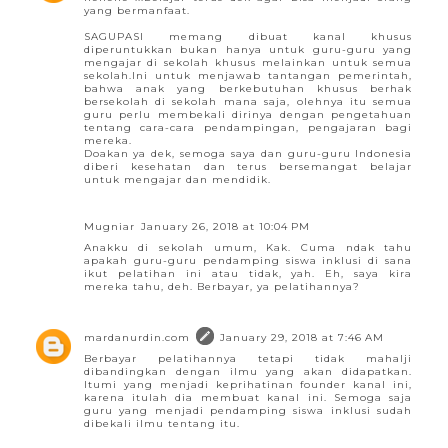
yang bermanfaat.
SAGUPASI memang dibuat kanal khusus
diperuntukkan bukan hanya untuk guru-guru yang
mengajar di sekolah khusus melainkan untuk semua
sekolah.Ini untuk menjawab tantangan pemerintah,
bahwa anak yang berkebutuhan khusus berhak
bersekolah di sekolah mana saja, olehnya itu semua
guru perlu membekali dirinya dengan pengetahuan
tentang cara-cara pendampingan, pengajaran bagi
mereka.
Doakan ya dek, semoga saya dan guru-guru Indonesia
diberi kesehatan dan terus bersemangat belajar
untuk mengajar dan mendidik.
Mugniar
January 26, 2018 at 10:04 PM
Anakku di sekolah umum, Kak. Cuma ndak tahu
apakah guru-guru pendamping siswa inklusi di sana
ikut pelatihan ini atau tidak, yah. Eh, saya kira
mereka tahu, deh. Berbayar, ya pelatihannya?
mardanurdin.com
January 29, 2018 at 7:46 AM
Berbayar pelatihannya tetapi tidak mahalji
dibandingkan dengan ilmu yang akan didapatkan.
Itumi yang menjadi keprihatinan founder kanal ini,
karena itulah dia membuat kanal ini. Semoga saja
guru yang menjadi pendamping siswa inklusi sudah
dibekali ilmu tentang itu.