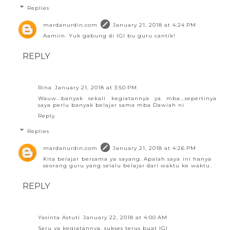
Replies
mardanurdin.com
January 21, 2018 at 4:24 PM
Aamiin. Yuk gabung di IGI bu guru cantik!
REPLY
Rina
January 21, 2018 at 3:50 PM
Wauw...banyak sekali kegiatannya ya mba...sepertinya
saya perlu banyak belajar sama mba Dawiah ni
Reply
Replies
mardanurdin.com
January 21, 2018 at 4:26 PM
Kita belajar bersama ya sayang. Apalah saya ini hanya
seorang guru yang selalu belajar dari waktu ke waktu.
REPLY
Yasinta Astuti
January 22, 2018 at 4:00 AM
Seru ya kegiatannya, sukses terus buat IGI