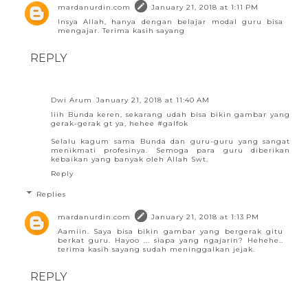
mardanurdin.com
January 21, 2018 at 1:11 PM
Insya Allah, hanya dengan belajar modal guru bisa
mengajar. Terima kasih sayang
REPLY
Dwi Arum
January 21, 2018 at 11:40 AM
Iiih Bunda keren, sekarang udah bisa bikin gambar yang
gerak-gerak gt ya, hehee #galfok
Selalu kagum sama Bunda dan guru-guru yang sangat
menikmati profesinya. Semoga para guru diberikan
kebaikan yang banyak oleh Allah Swt.
Reply
Replies
mardanurdin.com
January 21, 2018 at 1:13 PM
Aamiin. Saya bisa bikin gambar yang bergerak gitu
berkat guru. Hayoo ... siapa yang ngajarin? Hehehe..
terima kasih sayang sudah meninggalkan jejak.
REPLY