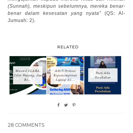
(Sunnah), meskipun sebelumnya, mereka benar-
benar dalam kesesatan yang nyata”
(QS: Al-
Jumuah: 2).
RELATED
Muswil IGABA,
ASUS Perkuat
Pasti Ada
Jalan Panjang, dan
Kepemimpinan
Perubahan
Ri...
Laptop AI...
28 COMMENTS