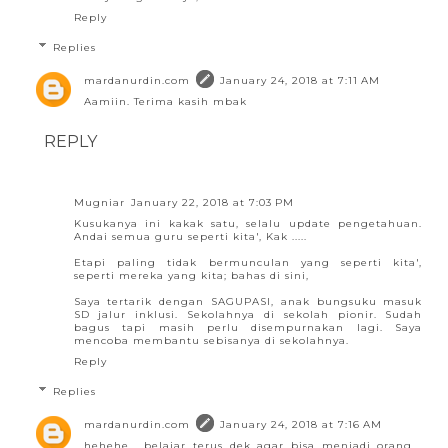
Reply
Replies
mardanurdin.com
January 24, 2018 at 7:11 AM
Aamiin. Terima kasih mbak
REPLY
Mugniar
January 22, 2018 at 7:03 PM
Kusukanya ini kakak satu, selalu update pengetahuan.
Andai semua guru seperti kita', Kak .....
Etapi paling tidak bermunculan yang seperti kita',
seperti mereka yang kita; bahas di sini,
Saya tertarik dengan SAGUPASI, anak bungsuku masuk
SD jalur inklusi. Sekolahnya di sekolah pionir. Sudah
bagus tapi masih perlu disempurnakan lagi. Saya
mencoba membantu sebisanya di sekolahnya.
Reply
Replies
mardanurdin.com
January 24, 2018 at 7:16 AM
hehehe ...belajar terus dek agar bisa menjadi orang