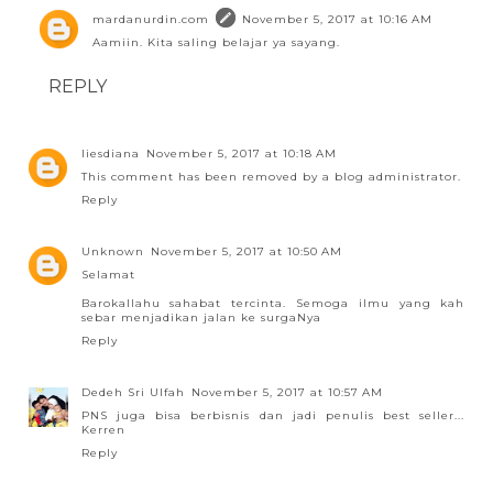
mardanurdin.com
November 5, 2017 at 10:16 AM
Aamiin. Kita saling belajar ya sayang.
REPLY
liesdiana
November 5, 2017 at 10:18 AM
This comment has been removed by a blog administrator.
Reply
Unknown
November 5, 2017 at 10:50 AM
Selamat
Barokallahu sahabat tercinta. Semoga ilmu yang kah
sebar menjadikan jalan ke surgaNya
Reply
Dedeh Sri Ulfah
November 5, 2017 at 10:57 AM
PNS juga bisa berbisnis dan jadi penulis best seller...
Kerren
Reply