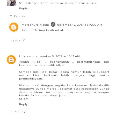
Salut dengan kerja kerasnya..semoga terus sukses..
Reply
Replies
mardanurdin.com
November 5, 2017 at 10:02 AM
Aamiin. Terima kasih mbak
REPLY
Unknown
November 5, 2017 at 10:13 AM
Allahu Akbar .. subhanallah .. kesempurnaan dan
kekuatan semata milik Allah.
Semoga tidak jadi besar kepala namun lebih ke support
untuk bisa berbuat lebih banyak lagi untuk
pemberdayaan.
Mohon maaf dengan segala keterbatasan. Terimakasiih
ulasannya Bunda Marda .. selamat atas kesuksesan Bunda
di dunia literasi ini dan kami siap-siap berguru dengan
bunda. Jazakillaah khoyr jaza ...
Salam
Reply
Replies