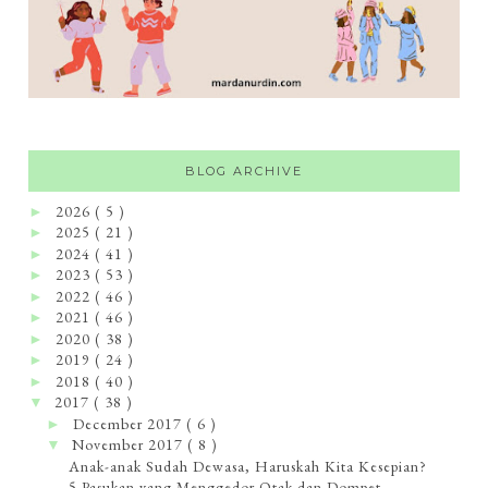
BLOG ARCHIVE
2026
( 5 )
►
2025
( 21 )
►
2024
( 41 )
►
2023
( 53 )
►
2022
( 46 )
►
2021
( 46 )
►
2020
( 38 )
►
2019
( 24 )
►
2018
( 40 )
►
2017
( 38 )
▼
December 2017
( 6 )
►
November 2017
( 8 )
▼
Anak-anak Sudah Dewasa, Haruskah Kita Kesepian?
5 Pasukan yang Menggedor Otak dan Dompet